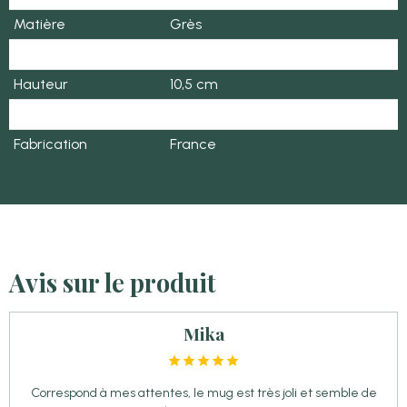
Matière
Grès
Diamètre
9 cm
Hauteur
10,5 cm
Recyclé
Oui
Fabrication
France
Avis sur le produit
Mika
Correspond à mes attentes, le mug est très joli et semble de